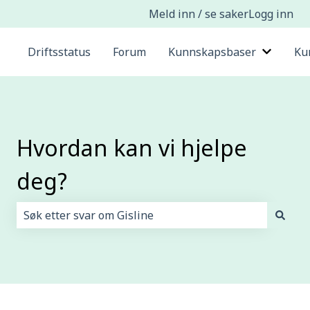
Meld inn / se saker
Logg inn
Driftsstatus
Forum
Kunnskapsbaser
Ku
Vis und
Hvordan kan vi hjelpe
deg?
Det finnes ingen forslag fordi søkefeltet er tomt.