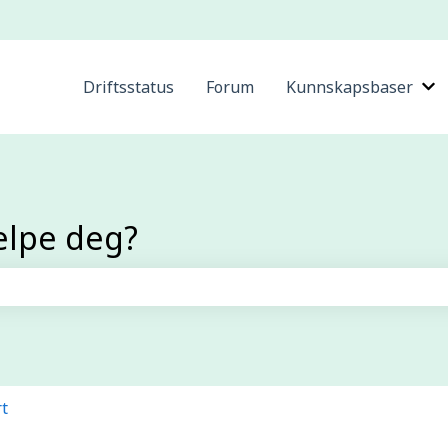
Driftsstatus
Forum
Kunnskapsbaser
Vi
elpe deg?
efeltet er tomt.
rt