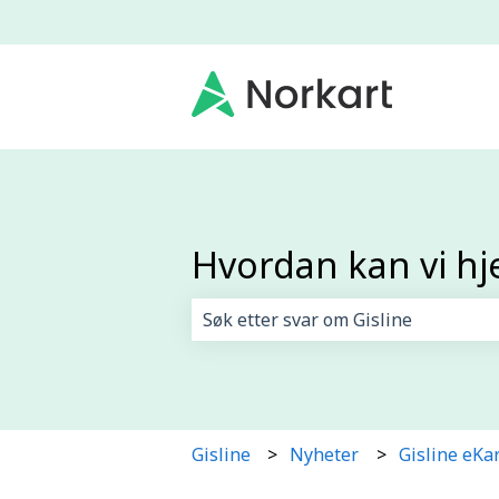
Hvordan kan vi hj
Det finnes ingen forslag fordi søk
Gisline
Nyheter
Gisline eKa