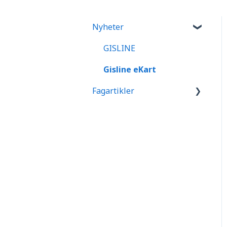
Nyheter
GISLINE
Gisline eKart
Fagartikler
GISLINE generelt
Oppmåling