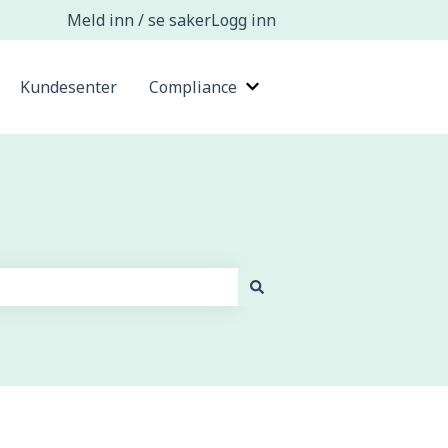
Meld inn / se saker
Logg inn
Kundesenter
Compliance
s undermeny for Kunnskapsbaser
Vis undermeny for Compl