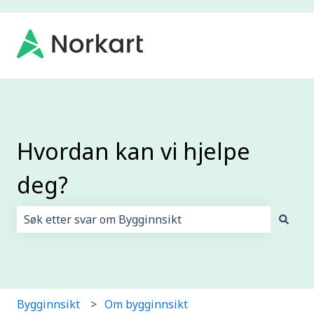
Hvordan kan vi hjelpe
deg?
Det finnes ingen forslag fordi søkefeltet er tomt.
Bygginnsikt
Om bygginnsikt