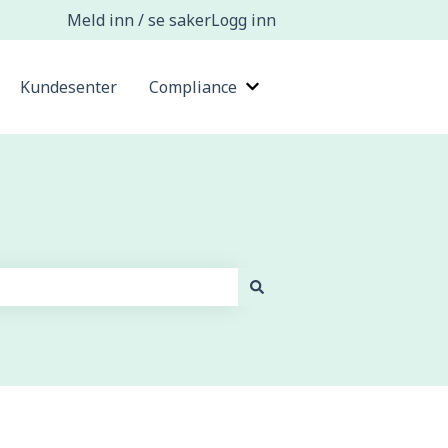
Meld inn / se saker
Logg inn
Kundesenter
Compliance
s undermeny for Kunnskapsbaser
Vis undermeny for Compl