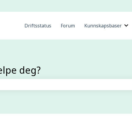
Driftsstatus
Forum
Kunnskapsbaser
Vi
elpe deg?
efeltet er tomt.